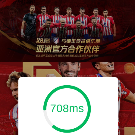
708ms