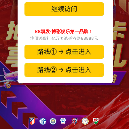
k8凯发·博彩娱乐第一品牌！
注册送豪礼·亿万奖池·首存送88888元